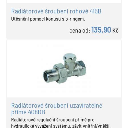
Radiátorové šroubení rohové 415B
Utěsnění pomocí konusu s o-ringem.
135,90
cena od:
Kč
Radiátorové šroubení uzavíratelné
přímé 408DB
Radiátorové regulační šroubení přímé pro
hydraulické vyvážení systému, závit vnitřní/vnější.