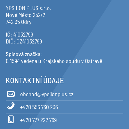
YPSILON PLUS s.r.o.
Nové Město 252/2
742 35 Odry
IČ: 41032799
DIČ: CZ41032799
Spisová značka
:
C 1594 vedená u Krajského soudu v Ostravě
KONTAKTNÍ ÚDAJE
obchod@ypsilonplus.cz
+420 556 730 236
+420 777 222 769