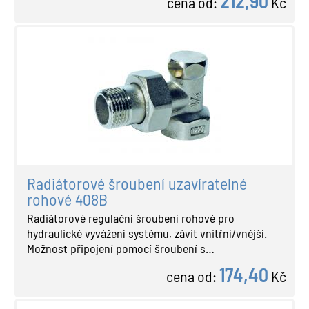
212,90
cena od:
Kč
Radiátorové šroubení uzavíratelné
rohové 408B
Radiátorové regulační šroubení rohové pro
hydraulické vyvážení systému, závit vnitřní/vnější.
Možnost připojení pomocí šroubení s…
174,40
cena od:
Kč